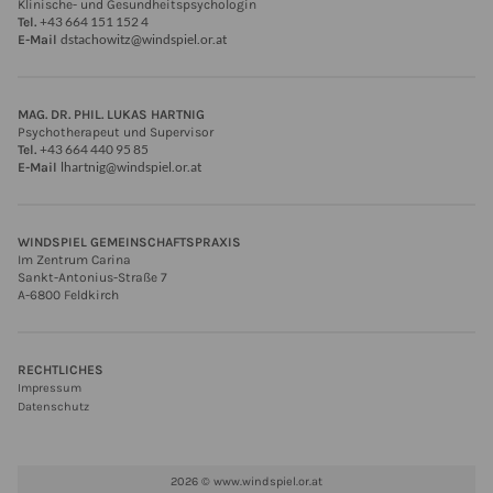
Klinische- und Gesundheitspsychologin
+43 664 151 152 4
Tel.
dstachowitz@windspiel.or.at
E-Mail
MAG. DR. PHIL. LUKAS HARTNIG
Psychotherapeut und Supervisor
+43 664 440 95 85
Tel.
lhartnig@windspiel.or.at
E-Mail
WINDSPIEL GEMEINSCHAFTSPRAXIS
Im Zentrum Carina
Sankt-Antonius-Straße 7
A-6800 Feldkirch
RECHTLICHES
Impressum
Datenschutz
2026 © www.windspiel.or.at