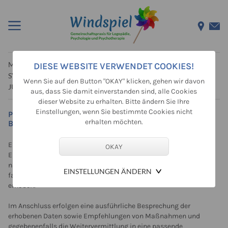
MAG. DANIELA STACHOWITZ
PSYCHODIAGNOSTIK
DIESE WEBSITE VERWENDET COOKIES!
|
|
SYSTEMISCHE FAMILIENTHERAPIE
KINDER- UND
|
Wenn Sie auf den Button "OKAY" klicken, gehen wir davon
JUGENDLICHENTHERAPIE
aus, dass Sie damit einverstanden sind, alle Cookies
dieser Website zu erhalten. Bitte ändern Sie Ihre
Einstellungen, wenn Sie bestimmte Cookies nicht
PSYCHODIAGNOSTIK UND PSYCHOLOGISCHE
erhalten möchten.
BERATUNG
Eine Psychodiagnostische Beratung beinhaltet ein
Erstgespräch und die daraus folgenden Untersuchungen. Je
nach Fragestellung werden kognitive, emotionale sowie
EINSTELLUNGEN ÄNDERN
familiäre Bereiche mit Hilfe von standardisierten Testverfahren
erhoben.
Im Anschluss erfolgen eine ausführliche Besprechung der
erhobenen Daten sowie Empfehlungen von Maßnahmen und
gegebenenfalls die Weitervermittlung in eine passende